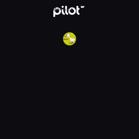
w WP Pilot
WP Pilot