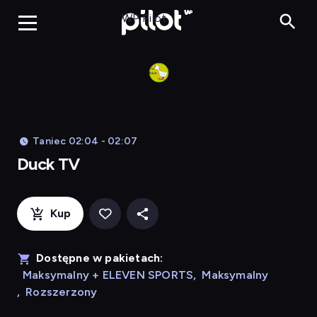
Duck TV, Oglądaj 
WP Pilot
Taniec 02:04 - 02:07
Duck TV
Kup
Dostępne w pakietach:
Maksymalny + ELEVEN SPORTS
,
Maksymalny
,
Rozszerzony