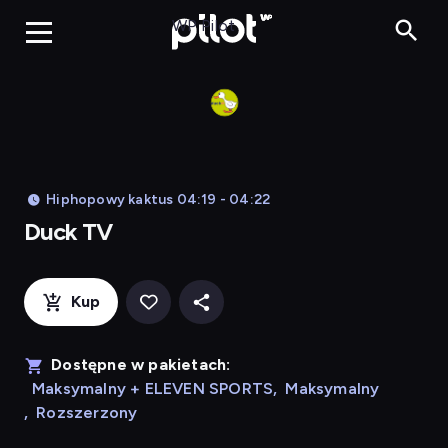
Duck TV, Oglądaj 
WP Pilot
Hiphopowy kaktus 04:19 - 04:22
Duck TV
Kup
Dostępne w pakietach:
Maksymalny + ELEVEN SPORTS
,
Maksymalny
,
Rozszerzony