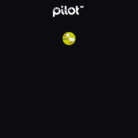
w WP Pilot
WP Pilot