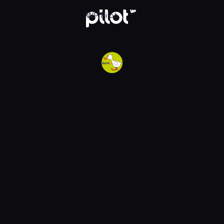
w WP Pilot
WP Pilot