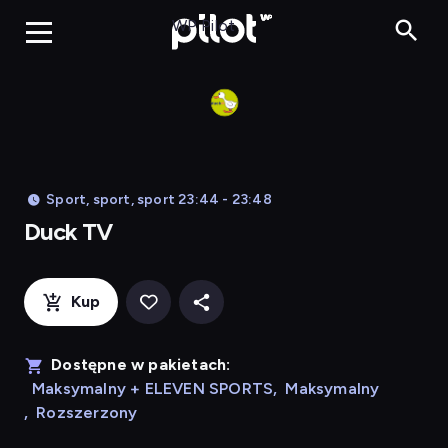
Duck TV, Oglądaj 
WP Pilot
Sport, sport, sport 23:44 - 23:48
Duck TV
Kup
Dostępne w pakietach:
Maksymalny + ELEVEN SPORTS
,
Maksymalny
,
Rozszerzony