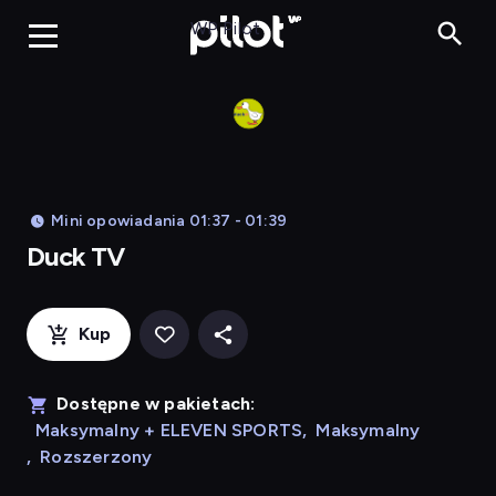
Duck TV, Oglądaj 
WP Pilot
Mini opowiadania 01:37 - 01:39
Duck TV
Kup
Dostępne w pakietach:
Maksymalny + ELEVEN SPORTS
,
Maksymalny
,
Rozszerzony