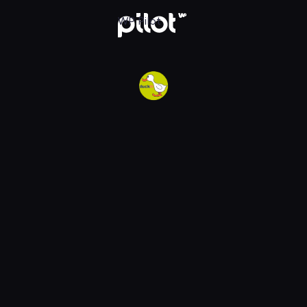
w WP Pilot
WP Pilot