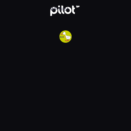
w WP Pilot
WP Pilot