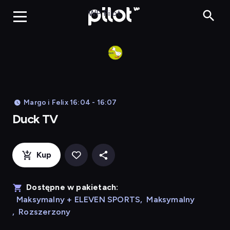
Duck TV, Oglądaj 
WP Pilot
Margo i Felix 16:04 - 16:07
Duck TV
Kup
Dostępne w pakietach:
Maksymalny + ELEVEN SPORTS
,
Maksymalny
,
Rozszerzony