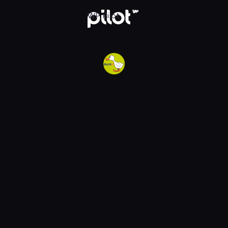
w WP Pilot
WP Pilot