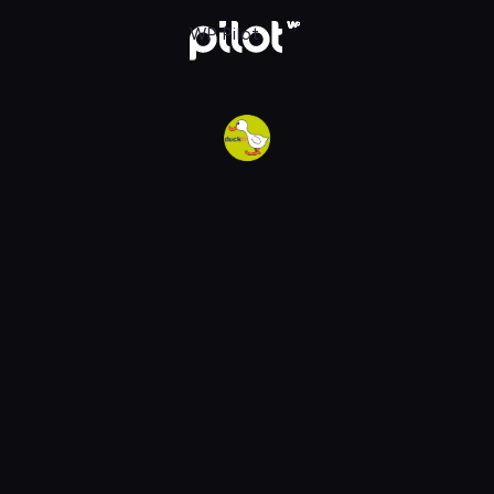
w WP Pilot
WP Pilot