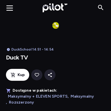
Duck TV, Oglądaj 
WP Pilot
DuckSchool 14:51 - 14:54
Duck TV
Kup
Dostępne w pakietach:
Maksymalny + ELEVEN SPORTS
,
Maksymalny
,
Rozszerzony