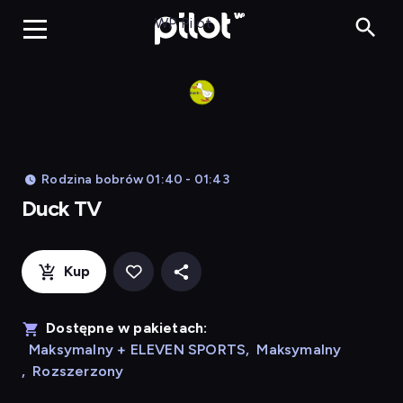
Duck TV, Oglądaj 
WP Pilot
Rodzina bobrów 01:40 - 01:43
Duck TV
Kup
Dostępne w pakietach:
Maksymalny + ELEVEN SPORTS
,
Maksymalny
,
Rozszerzony