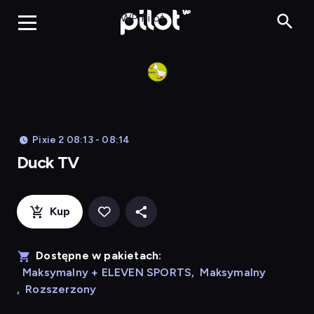
Duck TV, Oglądaj 
WP Pilot
Pixie 2 08:13 - 08:14
Duck TV
Kup
Dostępne w pakietach:
Maksymalny + ELEVEN SPORTS
,
Maksymalny
,
Rozszerzony