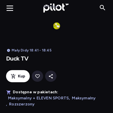
Duck TV, Oglądaj 
WP Pilot
Mały Didy 18:41 - 18:45
Duck TV
Kup
Dostępne w pakietach:
Maksymalny + ELEVEN SPORTS
,
Maksymalny
,
Rozszerzony