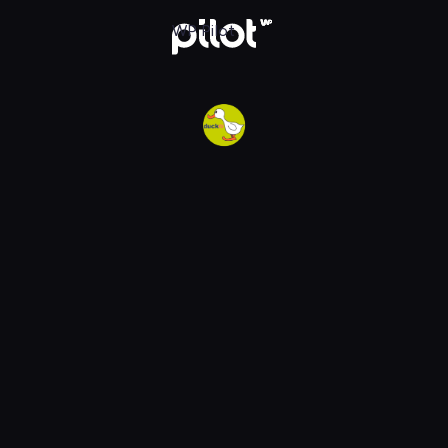
w WP Pilot
WP Pilot