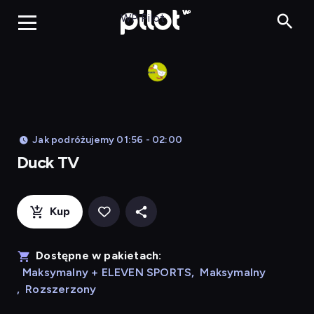
Duck TV, Oglądaj 
WP Pilot
Jak podróżujemy 01:56 - 02:00
Duck TV
Kup
Dostępne w pakietach:
Maksymalny + ELEVEN SPORTS
,
Maksymalny
,
Rozszerzony