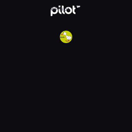
w WP Pilot
WP Pilot