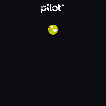
w WP Pilot
WP Pilot