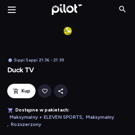
Duck TV, Oglądaj 
WP Pilot
Sippi Sappi 21:36 - 21:39
Duck TV
Kup
Dostępne w pakietach:
Maksymalny + ELEVEN SPORTS
,
Maksymalny
,
Rozszerzony