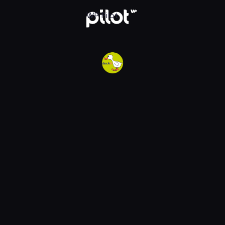
w WP Pilot
WP Pilot