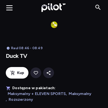
Duck TV, Oglądaj 
WP Pilot
Raul 08:46 - 08:49
Duck TV
Kup
Dostępne w pakietach:
Maksymalny + ELEVEN SPORTS
,
Maksymalny
,
Rozszerzony