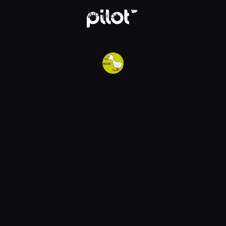
w WP Pilot
WP Pilot