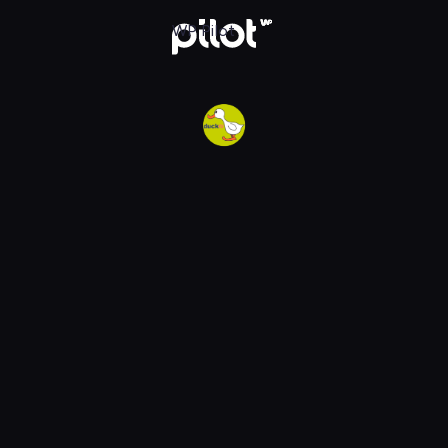
w WP Pilot
WP Pilot