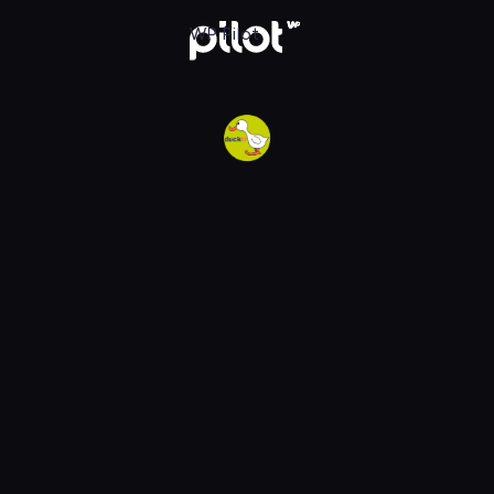
w WP Pilot
WP Pilot