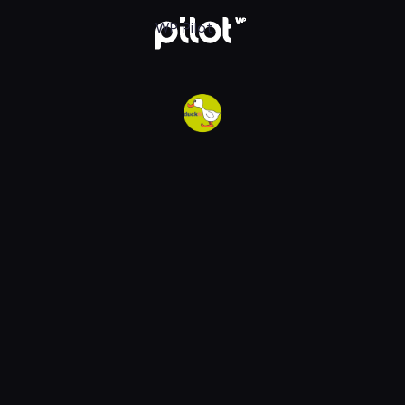
w WP Pilot
WP Pilot