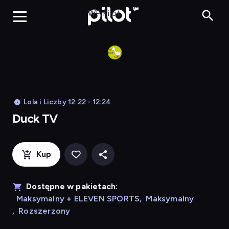
Duck TV, Oglądaj 
WP Pilot
Lola i Liczby 12:22 - 12:24
Duck TV
Kup
Dostępne w pakietach:
Maksymalny + ELEVEN SPORTS
,
Maksymalny
,
Rozszerzony