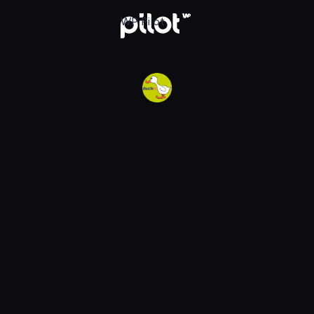
w WP Pilot
WP Pilot