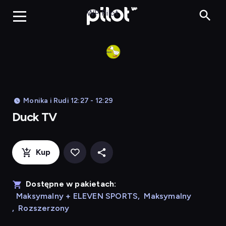
Duck TV, Oglądaj 
WP Pilot
Monika i Rudi 12:27 - 12:29
Duck TV
Kup
Dostępne w pakietach:
Maksymalny + ELEVEN SPORTS
,
Maksymalny
,
Rozszerzony