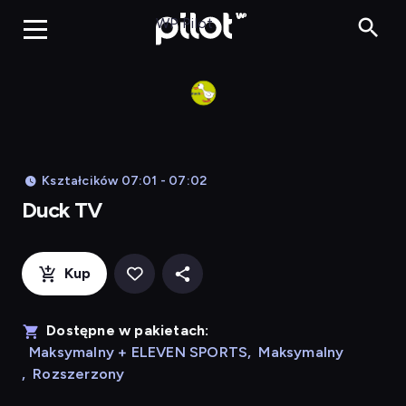
Duck TV, Oglądaj 
WP Pilot
Kształcików 07:01 - 07:02
Duck TV
Kup
Dostępne w pakietach:
Maksymalny + ELEVEN SPORTS
,
Maksymalny
,
Rozszerzony