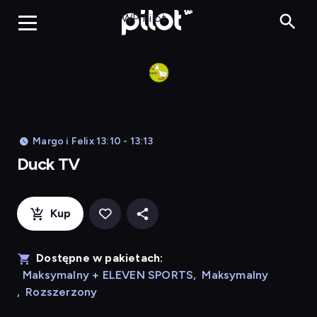
Duck TV, Oglądaj 
WP Pilot
Margo i Felix 13:10 - 13:13
Duck TV
Kup
Dostępne w pakietach:
Maksymalny + ELEVEN SPORTS
,
Maksymalny
,
Rozszerzony