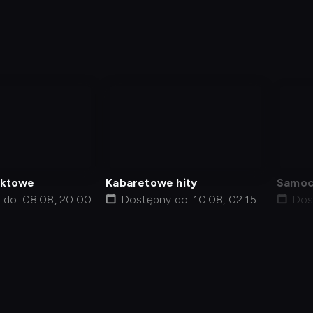
nagranie
nag
z
z
tv
tv
aktowe
Kabaretowe hity
Samoc
 do: 08.08, 20:00
Dostępny do: 10.08, 02:15
Dos
j kod
Informacje o usługodawcy