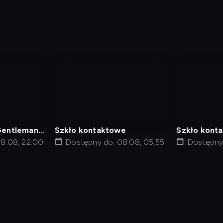
nagranie
nagranie
z
z
tv
tv
 Gentleman
Szkło kontaktowe
Szkło kont
8.08, 22:00
Dostępny do: 08.08, 05:55
Dostępny
min
Polityka Prywatności
Ustawienia prywatności
Zrealizu