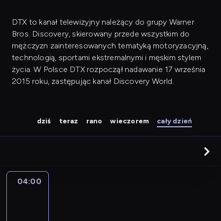
DTX to kanał telewizyjny należący do grupy Warner
Bros. Discovery, skierowany przede wszystkim do
mężczyzn zainteresowanych tematyką motoryzacyjną,
technologią, sportami ekstremalnymi i męskim stylem
życia. W Polsce DTX rozpoczął nadawanie 17 września
2015 roku, zastępując kanał Discovery World.
dziś
teraz
rano
wieczorem
cały dzień
04:00
Militaria
na
warsztat
04:00