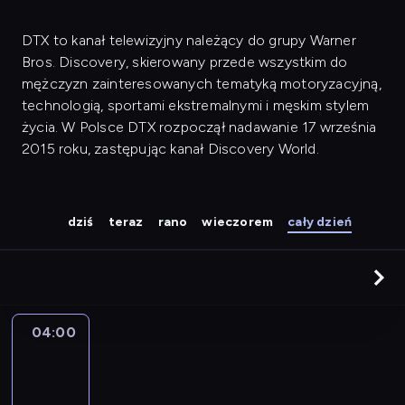
DTX to kanał telewizyjny należący do grupy Warner
Bros. Discovery, skierowany przede wszystkim do
mężczyzn zainteresowanych tematyką motoryzacyjną,
technologią, sportami ekstremalnymi i męskim stylem
życia. W Polsce DTX rozpoczął nadawanie 17 września
2015 roku, zastępując kanał Discovery World.
dziś
teraz
rano
wieczorem
cały dzień
04:00
Alpejscy
drwale
04:00
-