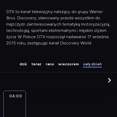
DTX to kanał telewizyjny należący do grupy Warner
Bros. Discovery, skierowany przede wszystkim do
mężczyzn zainteresowanych tematyką motoryzacyjną,
technologią, sportami ekstremalnymi i męskim stylem
życia. W Polsce DTX rozpoczął nadawanie 17 września
2015 roku, zastępując kanał Discovery World.
dziś
teraz
rano
wieczorem
cały dzień
04:00
Militaria
na
warsztat
04:00