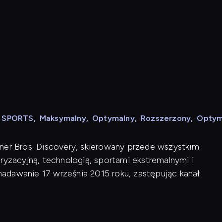
N SPORTS
,
Maksymalny
,
Optymalny
,
Rozszerzony
,
Optym
ner Bros. Discovery, skierowany przede wszystkim
zacyjną, technologią, sportami ekstremalnymi i
adawanie 17 września 2015 roku, zastępując kanał