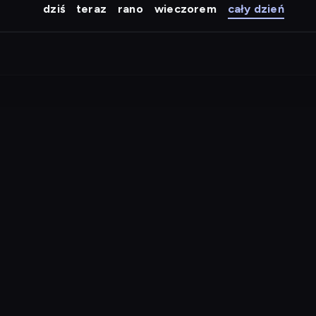
dziś
teraz
rano
wieczorem
cały dzień