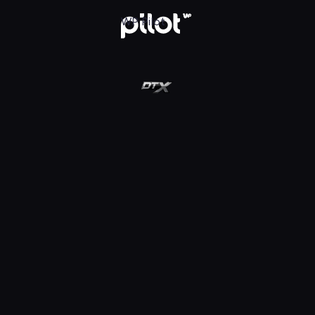
ot
WP Pilot