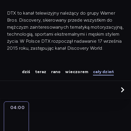
DTX to kanał telewizyjny należący do grupy Warner
Bros. Discovery, skierowany przede wszystkim do
mężczyzn zainteresowanych tematyką motoryzacyjną,
technologią, sportami ekstremalnymi i męskim stylem
życia. W Polsce DTX rozpoczął nadawanie 17 września
2015 roku, zastępując kanał Discovery World.
dziś
teraz
rano
wieczorem
cały dzień
04:00
Militaria
na
warsztat
04:00