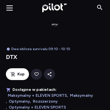
DTX, Oglądaj w WP Pil
WP Pilot
Dwa oblicza survivalu 09:10 - 10:10
DTX
Kup
Dostępne w pakietach:
Maksymalny + ELEVEN SPORTS
,
Maksymalny
,
Optymalny
,
Rozszerzony
,
Optymalny + ELEVEN SPORTS