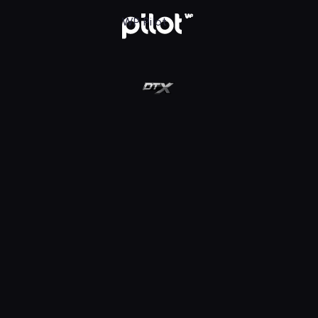
ot
WP Pilot