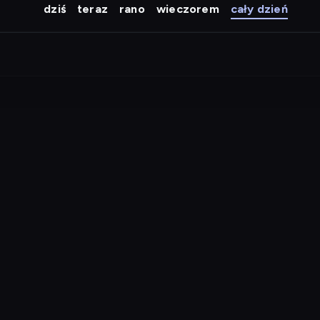
dziś
teraz
rano
wieczorem
cały dzień