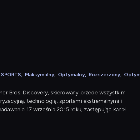
N SPORTS
,
Maksymalny
,
Optymalny
,
Rozszerzony
,
Optym
ner Bros. Discovery, skierowany przede wszystkim
zacyjną, technologią, sportami ekstremalnymi i
adawanie 17 września 2015 roku, zastępując kanał