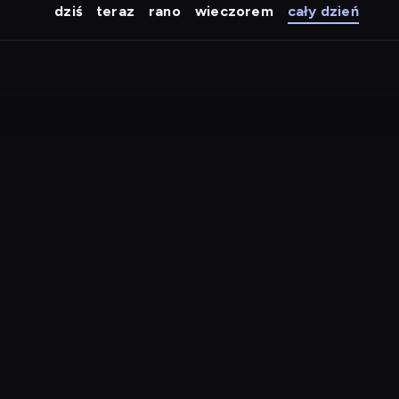
dziś
teraz
rano
wieczorem
cały dzień