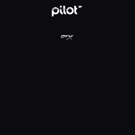
ot
WP Pilot