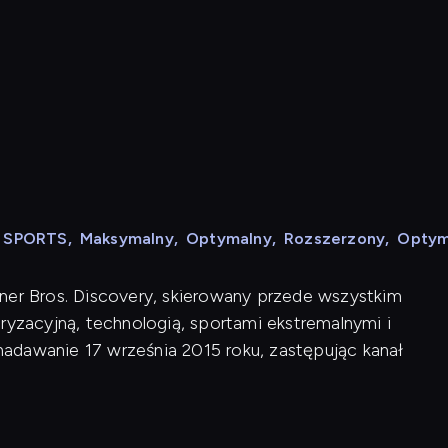
N SPORTS
,
Maksymalny
,
Optymalny
,
Rozszerzony
,
Optym
ner Bros. Discovery, skierowany przede wszystkim
zacyjną, technologią, sportami ekstremalnymi i
adawanie 17 września 2015 roku, zastępując kanał