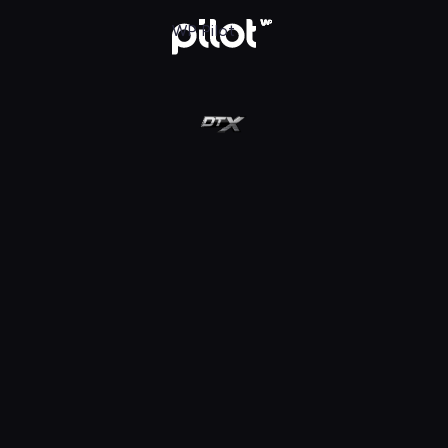
ot
WP Pilot