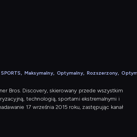
N SPORTS
,
Maksymalny
,
Optymalny
,
Rozszerzony
,
Optym
ner Bros. Discovery, skierowany przede wszystkim
zacyjną, technologią, sportami ekstremalnymi i
adawanie 17 września 2015 roku, zastępując kanał