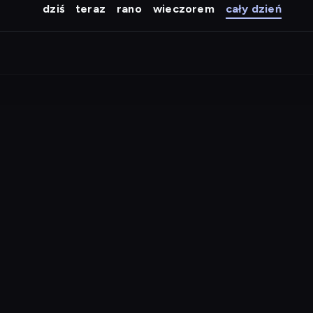
dziś
teraz
rano
wieczorem
cały dzień