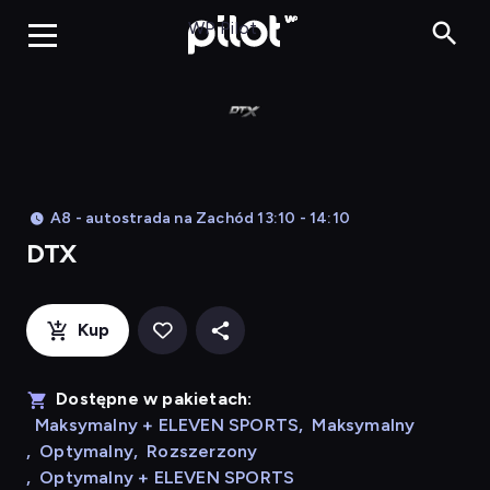
DTX, Oglądaj w WP Pil
WP Pilot
A8 - autostrada na Zachód 13:10 - 14:10
DTX
Kup
Dostępne w pakietach:
Maksymalny + ELEVEN SPORTS
,
Maksymalny
,
Optymalny
,
Rozszerzony
,
Optymalny + ELEVEN SPORTS