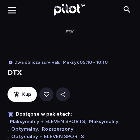
DTX, Oglądaj w WP Pil
WP Pilot
Dwa oblicza survivalu: Meksyk 09:10 - 10:10
DTX
Kup
Dostępne w pakietach:
Maksymalny + ELEVEN SPORTS
,
Maksymalny
,
Optymalny
,
Rozszerzony
,
Optymalny + ELEVEN SPORTS