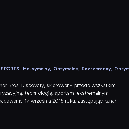
N SPORTS
,
Maksymalny
,
Optymalny
,
Rozszerzony
,
Optym
ner Bros. Discovery, skierowany przede wszystkim
zacyjną, technologią, sportami ekstremalnymi i
adawanie 17 września 2015 roku, zastępując kanał