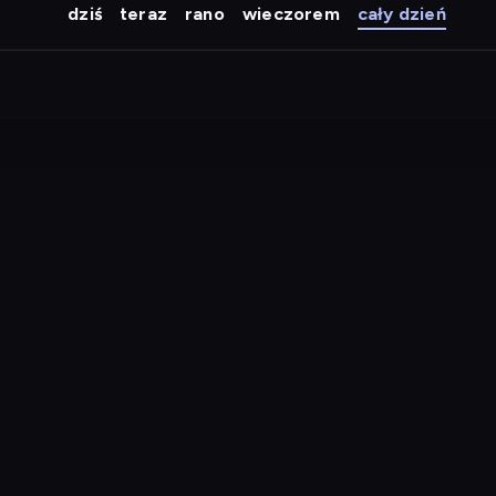
dziś
teraz
rano
wieczorem
cały dzień