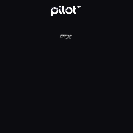
ot
WP Pilot