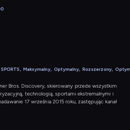
00
N SPORTS
,
Maksymalny
,
Optymalny
,
Rozszerzony
,
Optym
ner Bros. Discovery, skierowany przede wszystkim
zacyjną, technologią, sportami ekstremalnymi i
adawanie 17 września 2015 roku, zastępując kanał