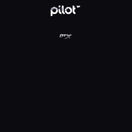
ot
WP Pilot