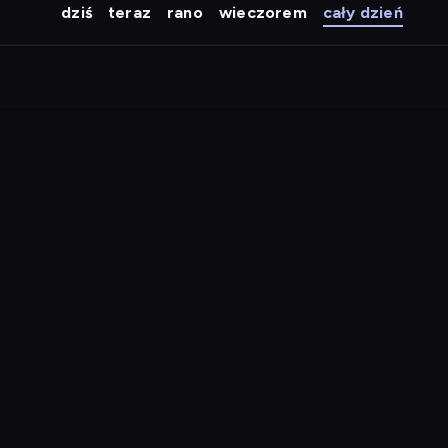
dziś
teraz
rano
wieczorem
cały dzień