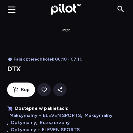
DTX, Oglądaj w WP Pil
WP Pilot
Fani czterech kółek 06:10 - 07:10
DTX
Kup
Dostępne w pakietach:
Maksymalny + ELEVEN SPORTS
,
Maksymalny
,
Optymalny
,
Rozszerzony
,
Optymalny + ELEVEN SPORTS