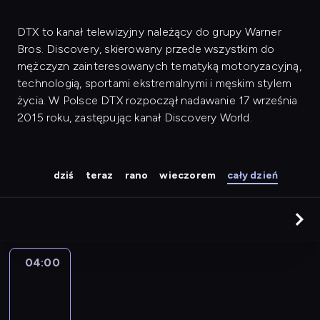
DTX to kanał telewizyjny należący do grupy Warner
Bros. Discovery, skierowany przede wszystkim do
mężczyzn zainteresowanych tematyką motoryzacyjną,
technologią, sportami ekstremalnymi i męskim stylem
życia. W Polsce DTX rozpoczął nadawanie 17 września
2015 roku, zastępując kanał Discovery World.
dziś
teraz
rano
wieczorem
cały dzień
04:00
Alpejscy
drwale
04:00
-