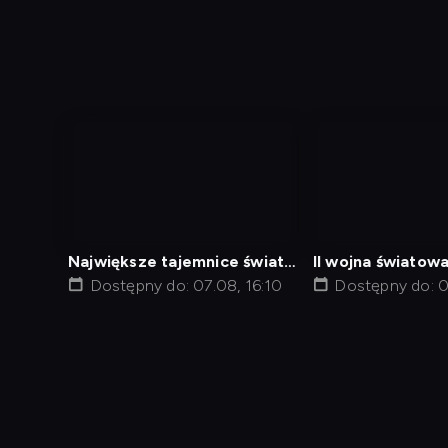
nagranie
nagranie
z
z
tv
tv
Największe tajemnice świata
II wojna światowa
6
Dostępny do: 07.08, 16:10
Droga do zwycię
Dostępny do: 0
Diagnostyka
Test prędkości
Kontakt
Regula
Dostęp za granicą