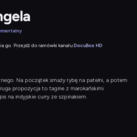
ngela
umentalny
ia go. Przejdź do ramówki kanału
DocuBox HD
itnego. Na początek smaży rybę na patelni, a potem
ga propozycja to tagine z marokańskimi
s na indyjskie curry ze szpinakiem.