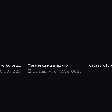
nagranie
z
tv
 w kolorze:
Mordercze związki 5
Katastrofy
stwa
8.08, 12:25
Dostępny do: 10.08, 06:25
min
Polityka Prywatności
Ustawienia prywatności
Zrealizu