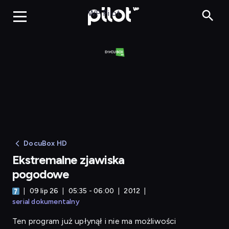
Ekstremalne z
WP Pilot
DocuBox HD
Ekstremalne zjawiska
pogodowe
09 lip 26
05:35 - 06:00
2012
serial dokumentalny
Ten program już upłynął i nie ma możliwości