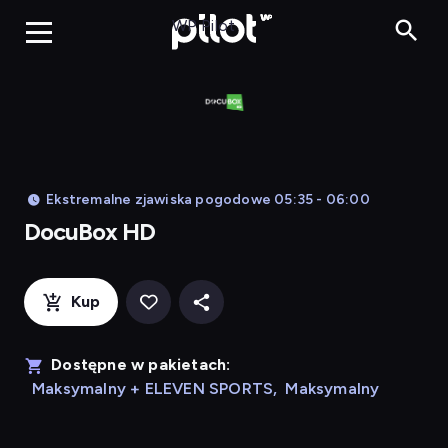
DocuBox HD, 
WP Pilot
Ekstremalne zjawiska pogodowe 05:35 - 06:00
DocuBox HD
Kup
Dostępne w pakietach:
Maksymalny + ELEVEN SPORTS
,
Maksymalny